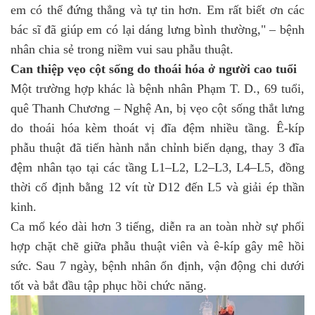
em có thể đứng thẳng và tự tin hơn. Em rất biết ơn các
bác sĩ đã giúp em có lại dáng lưng bình thường," – bệnh
nhân chia sẻ trong niềm vui sau phẫu thuật.
Can thiệp vẹo cột sống do thoái hóa ở người cao tuổi
Một trường hợp khác là bệnh nhân Phạm T. D., 69 tuổi,
quê Thanh Chương – Nghệ An, bị vẹo cột sống thắt lưng
do thoái hóa kèm thoát vị đĩa đệm nhiều tầng. Ê-kíp
phẫu thuật đã tiến hành nắn chỉnh biến dạng, thay 3 đĩa
đệm nhân tạo tại các tầng L1–L2, L2–L3, L4–L5, đồng
thời cố định bằng 12 vít từ D12 đến L5 và giải ép thần
kinh.
Ca mổ kéo dài hơn 3 tiếng, diễn ra an toàn nhờ sự phối
hợp chặt chẽ giữa phẫu thuật viên và ê-kíp gây mê hồi
sức. Sau 7 ngày, bệnh nhân ổn định, vận động chi dưới
tốt và bắt đầu tập phục hồi chức năng.