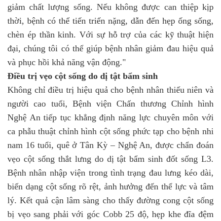
giảm chất lượng sống. Nếu không được can thiệp kịp
thời, bệnh có thể tiến triển nặng, dẫn đến hẹp ống sống,
chèn ép thần kinh. Với sự hỗ trợ của các kỹ thuật hiện
đại, chúng tôi có thể giúp bệnh nhân giảm đau hiệu quả
và phục hồi khả năng vận động."
Điều trị vẹo cột sống do dị tật bẩm sinh
Không chỉ điều trị hiệu quả cho bệnh nhân thiếu niên và
người cao tuổi, Bệnh viện Chấn thương Chỉnh hình
Nghệ An tiếp tục khẳng định năng lực chuyên môn với
ca phẫu thuật chỉnh hình cột sống phức tạp cho bệnh nhi
nam 16 tuổi, quê ở Tân Kỳ – Nghệ An, được chẩn đoán
vẹo cột sống thắt lưng do dị tật bẩm sinh đốt sống L3.
Bệnh nhân nhập viện trong tình trạng đau lưng kéo dài,
biến dạng cột sống rõ rệt, ảnh hưởng đến thể lực và tâm
lý. Kết quả cận lâm sàng cho thấy đường cong cột sống
bị vẹo sang phải với góc Cobb 25 độ, hẹp khe đĩa đệm