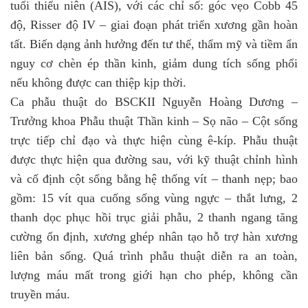
tuổi thiếu niên (AIS), với các chỉ số: góc vẹo Cobb 45
độ, Risser độ IV – giai đoạn phát triển xương gần hoàn
tất. Biến dạng ảnh hưởng đến tư thế, thẩm mỹ và tiềm ẩn
nguy cơ chèn ép thần kinh, giảm dung tích sống phổi
nếu không được can thiệp kịp thời.
Ca phẫu thuật do BSCKII Nguyễn Hoàng Dương –
Trưởng khoa Phẫu thuật Thần kinh – Sọ não – Cột sống
trực tiếp chỉ đạo và thực hiện cùng ê-kíp. Phẫu thuật
được thực hiện qua đường sau, với kỹ thuật chỉnh hình
và cố định cột sống bằng hệ thống vít – thanh nẹp; bao
gồm: 15 vít qua cuống sống vùng ngực – thắt lưng, 2
thanh dọc phục hồi trục giải phẫu, 2 thanh ngang tăng
cường ổn định, xương ghép nhân tạo hỗ trợ hàn xương
liên bản sống. Quá trình phẫu thuật diễn ra an toàn,
lượng máu mất trong giới hạn cho phép, không cần
truyền máu.