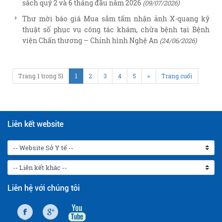
sách quý 2 và 6 tháng đầu năm 2026
(09/07/2026)
Thư mời báo giá Mua sắm tấm nhận ảnh X-quang kỹ
thuật số phục vụ công tác khám, chữa bệnh tại Bệnh
viện Chấn thương – Chỉnh hình Nghệ An
(24/06/2026)
Trang 1 trong 51
1
2
3
4
5
»
Trang cuối
Liên kết website
Liên hệ với chúng tôi