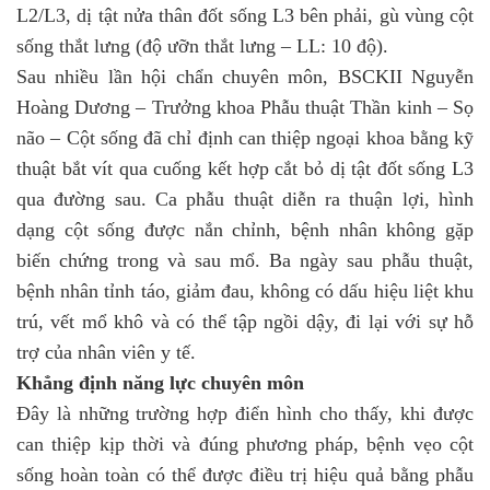
L2/L3, dị tật nửa thân đốt sống L3 bên phải, gù vùng cột
sống thắt lưng (độ ưỡn thắt lưng – LL: 10 độ).
Sau nhiều lần hội chẩn chuyên môn, BSCKII Nguyễn
Hoàng Dương – Trưởng khoa Phẫu thuật Thần kinh – Sọ
não – Cột sống đã chỉ định can thiệp ngoại khoa bằng kỹ
thuật bắt vít qua cuống kết hợp cắt bỏ dị tật đốt sống L3
qua đường sau. Ca phẫu thuật diễn ra thuận lợi, hình
dạng cột sống được nắn chỉnh, bệnh nhân không gặp
biến chứng trong và sau mổ. Ba ngày sau phẫu thuật,
bệnh nhân tỉnh táo, giảm đau, không có dấu hiệu liệt khu
trú, vết mổ khô và có thể tập ngồi dậy, đi lại với sự hỗ
trợ của nhân viên y tế.
Khẳng định năng lực chuyên môn
Đây là những trường hợp điển hình cho thấy, khi được
can thiệp kịp thời và đúng phương pháp, bệnh vẹo cột
sống hoàn toàn có thể được điều trị hiệu quả bằng phẫu