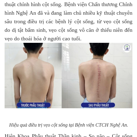
thuật chỉnh hình cột sống. Bệnh viện Chấn thương Chỉnh
hình Nghệ An đã và đang làm chủ nhiều kỹ thuật chuyên
sâu trong điều trị các bệnh lý cột sống, từ vẹo cột sống
do dị tật bẩm sinh, vẹo cột sống vô căn ở thiếu niên đến
vẹo do thoái hóa ở người cao tuổi.
Hiệu quả điều trị vẹo cột sống tại Bệnh viện CTCH Nghệ An.
Hiện Khoa Phẫu thuật Thần kinh – Sọ não – Cột sống